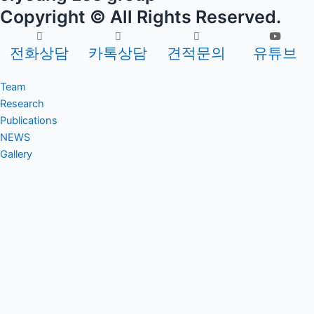
Copyright © All Rights Reserved.
전화상담
카톡상담
견적문의
유튜브
Team
PI
Research
Current members
Research
Publications
Alumni
aim 1
Journal
NEWS
aim 2
Journal Cover
Gallery
Patent