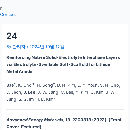
Skip
Post
to
navigation
Contact
content
24
By
관리자
/
2024년 10월 12일
Reinforcing Native Solid‐Electrolyte Interphase Layers
via Electrolyte‐Swellable Soft‐Scaffold for Lithium
Metal Anode
†
†
†
Bae
, K. Choi
, H. Song
, D. H. Kim, D. Y. Youn, S. H. Cho,
D. Jeon,
J. Lee,
J. W. Jang, C. Lee, Y. Kim, C. Kim, J. W.
Jung, S. G. Im*, I. D. Kim*
Advanced Energy Materials,
13, 2203818 (2023).
(Front
Cover-Featured)