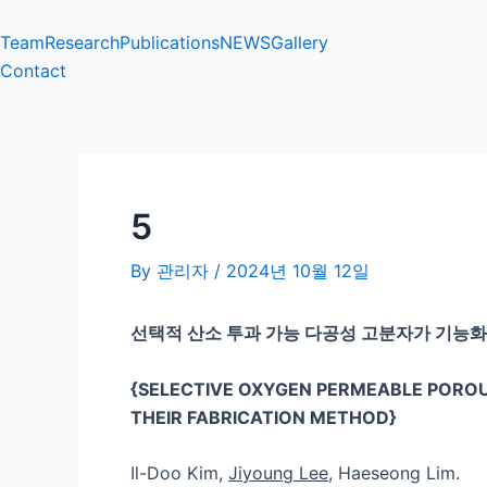
Skip
Post
to
navigation
Team
Research
Publications
NEWS
Gallery
content
Contact
5
By
관리자
/
2024년 10월 12일
선택적 산소 투과 가능 다공성 고분자가 기능
{SELECTIVE OXYGEN PERMEABLE POR
THEIR FABRICATION METHOD}
Il-Doo Kim,
Jiyoung Lee
, Haeseong Lim.